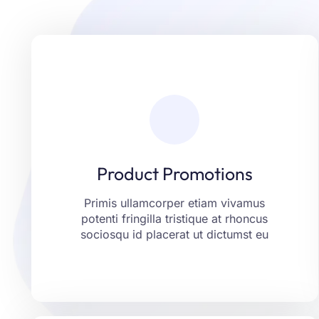
Product Promotions
Laoreet fringilla aliquam ut aptent
placerat tincidunt montes erat porttitor.
Netus eget libero curabitur justo vitae
Product Promotions
ante. Consequat felis vel risus nam
aenean non mollis.
Primis ullamcorper etiam vivamus
potenti fringilla tristique at rhoncus
LEARN MORE
sociosqu id placerat ut dictumst eu