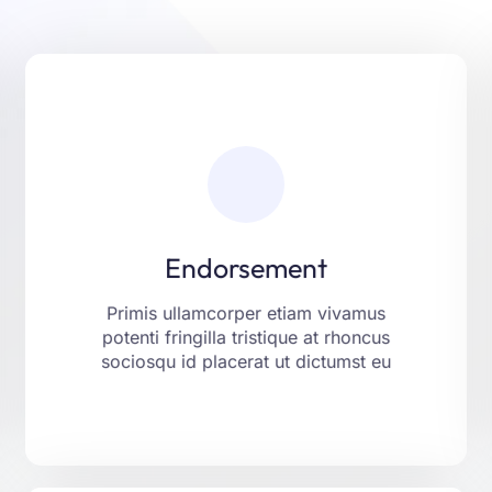
Endorsement
Laoreet fringilla aliquam ut aptent
placerat tincidunt montes erat porttitor.
Netus eget libero curabitur justo vitae
Endorsement
ante. Consequat felis vel risus nam
aenean non mollis.
Primis ullamcorper etiam vivamus
potenti fringilla tristique at rhoncus
LEARN MORE
sociosqu id placerat ut dictumst eu