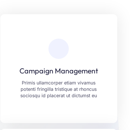
Campaign Management
Laoreet fringilla aliquam ut aptent
placerat tincidunt montes erat porttitor.
Netus eget libero curabitur justo vitae
Campaign Management
ante. Consequat felis vel risus nam
aenean non mollis.
Primis ullamcorper etiam vivamus
potenti fringilla tristique at rhoncus
LEARN MORE
sociosqu id placerat ut dictumst eu