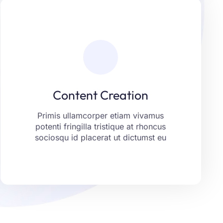
Content Creation
Laoreet fringilla aliquam ut aptent
placerat tincidunt montes erat porttitor.
Netus eget libero curabitur justo vitae
Content Creation
ante. Consequat felis vel risus nam
aenean non mollis.
Primis ullamcorper etiam vivamus
potenti fringilla tristique at rhoncus
LEARN MORE
sociosqu id placerat ut dictumst eu