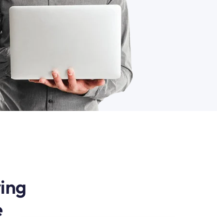
ing
e