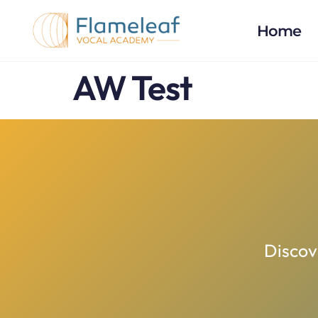
Home
AW Test
Discov