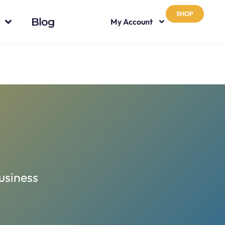
SHOP
Blog
My Account
usiness