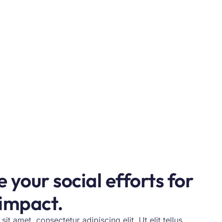
 your social efforts for
 impact.
t amet, consectetur adipiscing elit. Ut elit tellus,