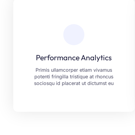
Performance Analytics
Laoreet fringilla aliquam ut aptent
placerat tincidunt montes erat porttitor.
Netus eget libero curabitur justo vitae
Performance Analytics
ante. Consequat felis vel risus nam
aenean non mollis.
Primis ullamcorper etiam vivamus
potenti fringilla tristique at rhoncus
LEARN MORE
sociosqu id placerat ut dictumst eu