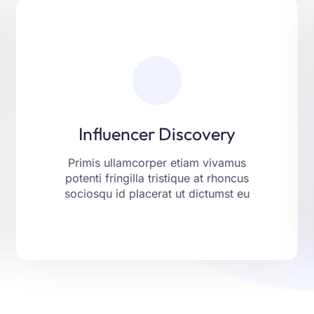
Influencer Discovery
Laoreet fringilla aliquam ut aptent
placerat tincidunt montes erat porttitor.
Netus eget libero curabitur justo vitae
Influencer Discovery
ante. Consequat felis vel risus nam
aenean non mollis.
Primis ullamcorper etiam vivamus
potenti fringilla tristique at rhoncus
LEARN MORE
sociosqu id placerat ut dictumst eu