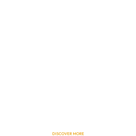
cking Possibilities
Fluma's Influencer
Expertise.
m dolor sit amet, consectetur adipiscing elit. Ut elit tellus,
ullamcorper mattis, pulvinar dapibus leo.
DISCOVER MORE